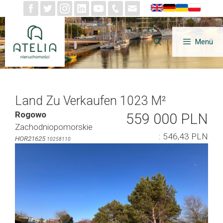
Zum
Inhalt
springen
Menü
Land Zu Verkaufen 1023 M²
Rogowo
559 000 PLN
Zachodniopomorskie
: 546,43 PLN
HOR21625
10258110