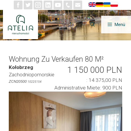
Zum
Inhalt
springen
Menü
Wohnung Zu Verkaufen 80 M²
Kołobrzeg
1 150 000 PLN
Zachodniopomorskie
: 14 375,00 PLN
ZCN20500
10225154
Administrative Miete: 900 PLN