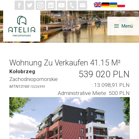
Zum
Inhalt
springen
Menü
Wohnung Zu Verkaufen 41.15 M²
Kołobrzeg
539 020 PLN
Zachodniopomorskie
: 13 098,91 PLN
MTN13160
10226999
Administrative Miete: 500 PLN