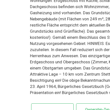
Wohnungen: Erdgeschoss mit Küche, Schl
Dachgeschoss befinden sich Wohnzimmer, 
Gasheizung sind vorhanden. Das Grundstück 
Nebengebäude (mit Flächen von 249 m², 28
restliche Fläche entspricht dem aktuellen
Grundstücks sind Grünfläche). Das gesamte
kostenlos!). Gemäß einem Beschluss des St
Nutzung vorgesehenen Gebiet. HINWEIS: Es 
zuzuteilen. In diesem Fall reduziert sich
Herrenhaus zum Anwesen. Das einzigartige,
Erdgeschoss und Obergeschoss (Zimmer, Kü
einem Obstgarten umgeben. Das Grundstück
Attraktive Lage – 10 km vom Zentrum Stettin
Besichtigung ein! Die obige Bekanntmachung
23. April 1964, Bürgerliches Gesetzbuch (Ge
Präsentation ein! Bürgerliches Gesetzbuch 
Ownership-Typ