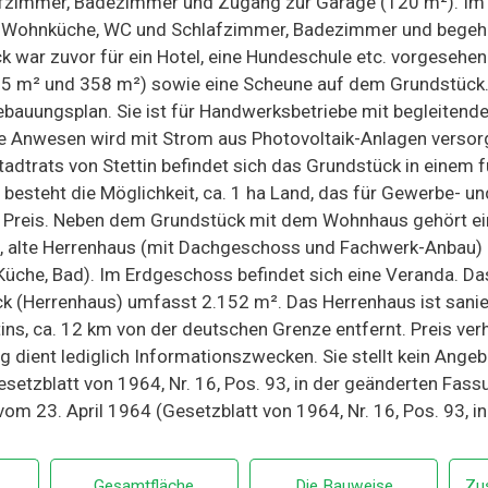
afzimmer, Badezimmer und Zugang zur Garage (120 m²). I
Wohnküche, WC und Schlafzimmer, Badezimmer und begehba
war zuvor für ein Hotel, eine Hundeschule etc. vorgesehen.
5 m² und 358 m²) sowie eine Scheune auf dem Grundstück. 0
 Bebauungsplan. Sie ist für Handwerksbetriebe mit begleite
 Anwesen wird mit Strom aus Photovoltaik-Anlagen versorg
adtrats von Stettin befindet sich das Grundstück in einem
besteht die Möglichkeit, ca. 1 ha Land, das für Gewerbe- u
 der Preis. Neben dem Grundstück mit dem Wohnhaus gehört e
 alte Herrenhaus (mit Dachgeschoss und Fachwerk-Anbau) e
che, Bad). Im Erdgeschoss befindet sich eine Veranda. Das
 (Herrenhaus) umfasst 2.152 m². Das Herrenhaus ist sani
s, ca. 12 km von der deutschen Grenze entfernt. Preis verha
 dient lediglich Informationszwecken. Sie stellt kein Ange
setzblatt von 1964, Nr. 16, Pos. 93, in der geänderten Fassun
vom 23. April 1964 (Gesetzblatt von 1964, Nr. 16, Pos. 93, 
Gesamtfläche
Die Bauweise
Zu