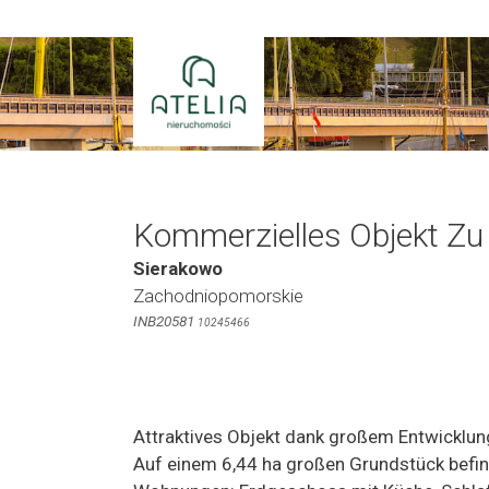
Zum
Inhalt
springen
Kommerzielles Objekt Zu
Sierakowo
Zachodniopomorskie
INB20581
10245466
Attraktives Objekt dank großem Entwicklu
Auf einem 6,44 ha großen Grundstück befin