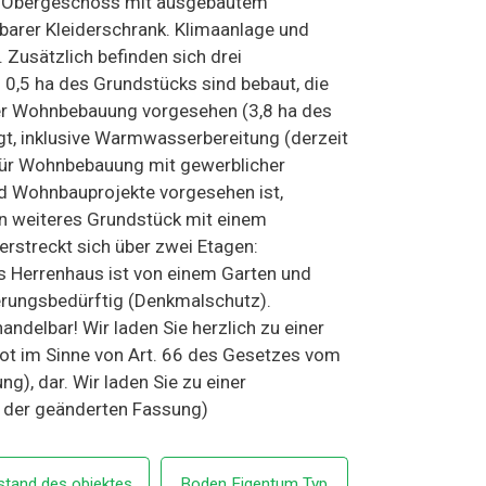
m Obergeschoss mit ausgebautem
rer Kleiderschrank. Klimaanlage und
 Zusätzlich befinden sich drei
,5 ha des Grundstücks sind bebaut, die
nder Wohnbebauung vorgesehen (3,8 ha des
t, inklusive Warmwasserbereitung (derzeit
 für Wohnbebauung mit gewerblicher
nd Wohnbauprojekte vorgesehen ist,
in weiteres Grundstück mit einem
rstreckt sich über zwei Etagen:
 Herrenhaus ist von einem Garten und
erungsbedürftig (Denkmalschutz).
ndelbar! Wir laden Sie herzlich zu einer
bot im Sinne von Art. 66 des Gesetzes vom
g), dar. Wir laden Sie zu einer
in der geänderten Fassung)
stand des objektes
Boden Eigentum Typ