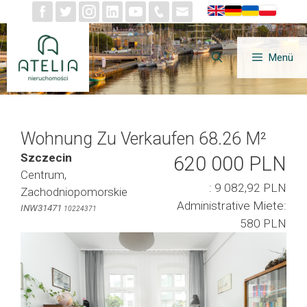
Zum
Inhalt
springen
Menü
Wohnung Zu Verkaufen 68.26 M²
Szczecin
620 000 PLN
Centrum,
: 9 082,92 PLN
Zachodniopomorskie
Administrative Miete:
INW31471
10224371
580 PLN