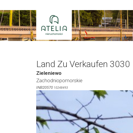
Zum
Inhalt
springen
Land Zu Verkaufen 3030
Zieleniewo
Zachodniopomorskie
INB20570
10248493