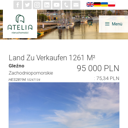
Zum
Inhalt
springen
Menü
Land Zu Verkaufen 1261 M²
Gleźno
95 000 PLN
Zachodniopomorskie
: 75,34 PLN
HES28194
10247134