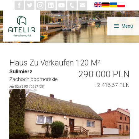
Zum
Inhalt
springen
Menü
Haus Zu Verkaufen 120 M²
Sulimierz
290 000 PLN
Zachodniopomorskie
: 2 416,67 PLN
HES28190
10247125