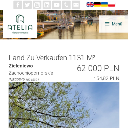
Zum
Inhalt
springen
Menü
Land Zu Verkaufen 1131 M²
Zieleniewo
62 000 PLN
Zachodniopomorskie
: 54,82 PLN
INB20549
10245391