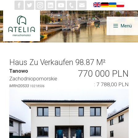
Zum
Inhalt
springen
Menü
Haus Zu Verkaufen 98.87 M²
Tanowo
770 000 PLN
Zachodniopomorskie
: 7 788,00 PLN
MRH20533
10218506