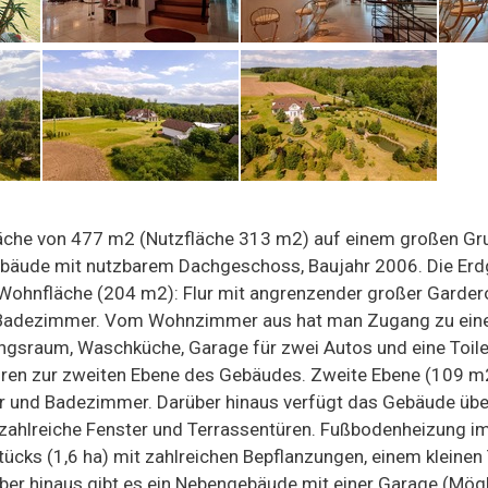
läche von 477 m2 (Nutzfläche 313 m2) auf einem großen Gru
 Gebäude mit nutzbarem Dachgeschoss, Baujahr 2006. Die Er
 Wohnfläche (204 m2): Flur mit angrenzender großer Garder
 Badezimmer. Vom Wohnzimmer aus hat man Zugang zu eine
ungsraum, Waschküche, Garage für zwei Autos und eine Toil
ühren zur zweiten Ebene des Gebäudes. Zweite Ebene (109 
r und Badezimmer. Darüber hinaus verfügt das Gebäude über
 zahlreiche Fenster und Terrassentüren. Fußbodenheizung 
tücks (1,6 ha) mit zahlreichen Bepflanzungen, einem kleine
ber hinaus gibt es ein Nebengebäude mit einer Garage (Mö