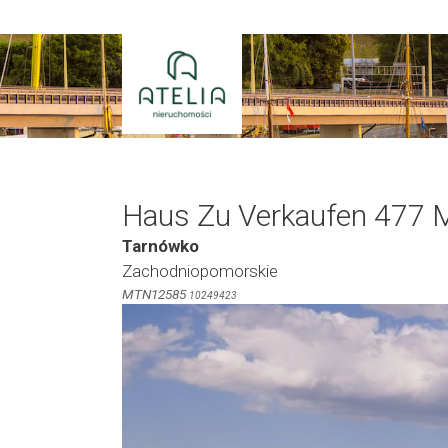
Zum
Inhalt
springen
Haus Zu Verkaufen 477 
Tarnówko
Zachodniopomorskie
MTN12585
10249423