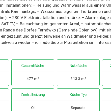
n. Installationen: – Heizung und Warmwasser aus einem Ö
entrale Kaminanlage, – Wasser aus eigenem Tiefbrunnen und 
e ), – 230 V Elektroinstallation und -stärke, – Alarmanlag
 – SAT-TV, – Beleuchtung im gesamten Areal, – automatisch
am Rande des Dorfes Tarnówko (Gemeinde Goleniów), mit ei
 eingezäunt und grenzt teilweise an Waldmauer und Felder. 
eilweise wieder – ich lade Sie zur Präsentation ein. Intere
Gesamtfläche
Nutzfläche
477 m²
313.3 m²
Zentralheizung
Küche Typ
Öl
Separate