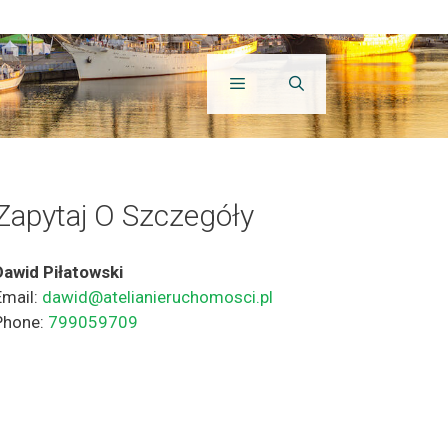
Zapytaj O Szczegóły
Dawid Piłatowski
Email:
dawid@atelianieruchomosci.pl
Phone:
799059709