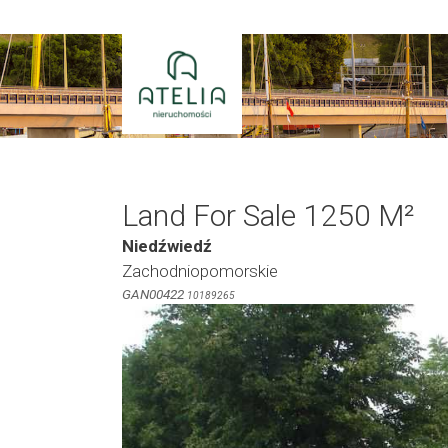
Skip
to
content
Land For Sale 1250 M²
Niedźwiedź
Zachodniopomorskie
GAN00422
10189265