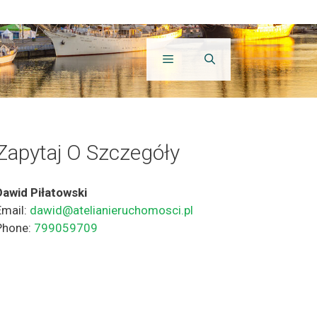
Zapytaj O Szczegóły
Dawid Piłatowski
Email:
dawid@atelianieruchomosci.pl
Phone:
799059709