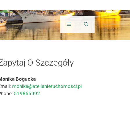
Zapytaj O Szczegóły
Monika Bogucka
Email:
monika@atelianieruchomosci.pl
Phone:
519865092