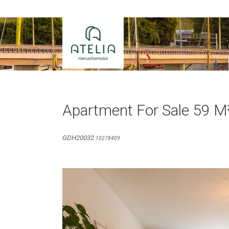
Skip
to
content
Apartment For Sale 59 M
GDH20032
10278409