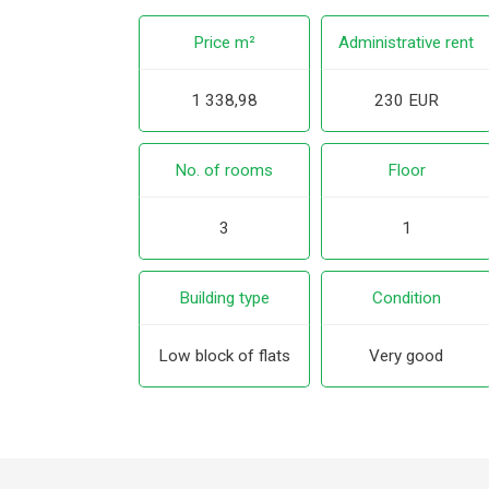
Price m²
Administrative rent
1 338,98
230 EUR
No. of rooms
Floor
3
1
Building type
Condition
Low block of flats
Very good