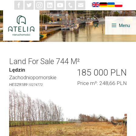
Skip
to
content
Menu
Land For Sale 744 M²
Lędzin
185 000 PLN
Zachodniopomorskie
Price m²: 248,66 PLN
HES29189
10274772