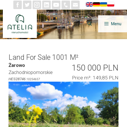
Skip
to
content
Menu
Land For Sale 1001 M²
Żarowo
150 000 PLN
Zachodniopomorskie
Price m²: 149,85 PLN
HES28746
10254657