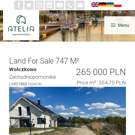
Skip
to
content
Menu
Land For Sale 747 M²
Wołczkowo
265 000 PLN
Zachodniopomorskie
Price m²: 354,75 PLN
LGR21868
10240742