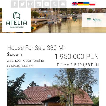
Skip
to
content
Menu
House For Sale 380 M²
Świdwin
1 950 000 PLN
Zachodniopomorskie
Price m²: 5 131,58 PLN
HES27460
10267570