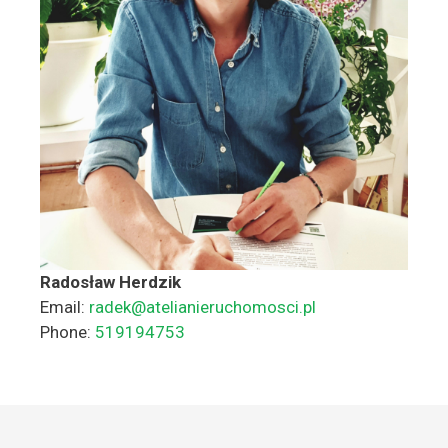
Radosław Herdzik
Email:
radek@atelianieruchomosci.pl
Phone:
519194753