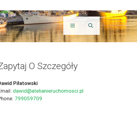
Zapytaj O Szczegóły
Dawid Piłatowski
Email:
dawid@atelianieruchomosci.pl
Phone:
799059709