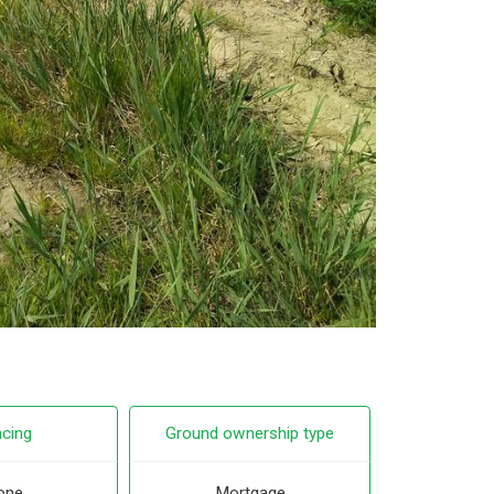
cing
Ground ownership type
one
Mortgage