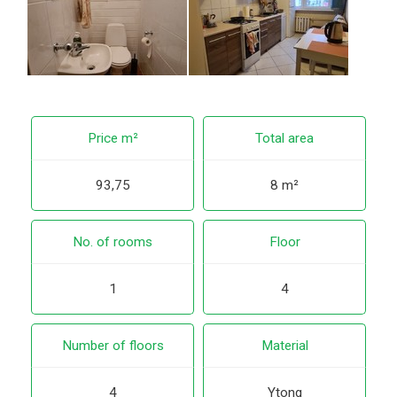
Price m²
Total area
93,75
8 m²
No. of rooms
Floor
1
4
Number of floors
Material
4
Ytong