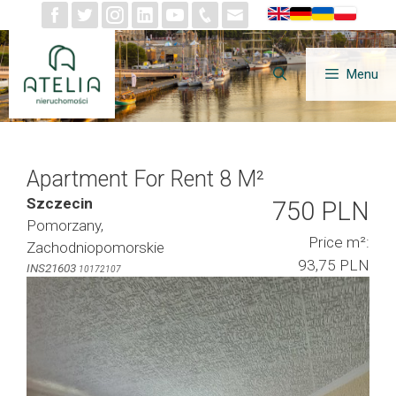
Skip
to
content
Menu
Apartment For Rent 8 M²
Szczecin
750 PLN
Pomorzany,
Price m²:
Zachodniopomorskie
93,75 PLN
INS21603
10172107