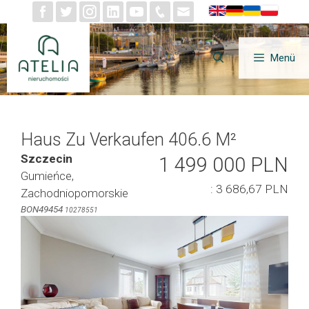
Zum
Inhalt
springen
Menü
Haus Zu Verkaufen 406.6 M²
Szczecin
1 499 000 PLN
Gumieńce,
: 3 686,67 PLN
Zachodniopomorskie
BON49454
10278551